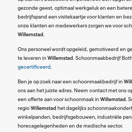
Levering 
gezonde geest, optimaal werkgeluk en een betere
Schoon
bedrijfspand een visitekaartje voor klanten en b
Levering 
onze klanten en medewerkers zorgen we voor scho
Willemstad
.
Textiel
Bedrijfsk
Ons personeel wordt opgeleid, gemotiveerd en 
Milieus
te leveren in
Willemstad
. Schoonmaakbedrijf Both
Afvalverw
gecertificeerd
.
Ben je op zoek naar een schoonmaakbedrijf in
Wil
ons aan het juiste adres. Neem contact met ons 
een offerte aan voor schoonmaak in
Willemstad
. 
regio
Willemstad
het dagelijks schoonmaakonder
winkelpanden, bedrijfsgebouwen, industriële pand
horecagelegenheden en de medische sector.