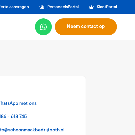
ferte aanvragen
PersoneelsPortal
KlantPortal
Neem contact op
hatsApp met ons
186 - 618 745
nfo@schoonmaakbedrijfboth.nl