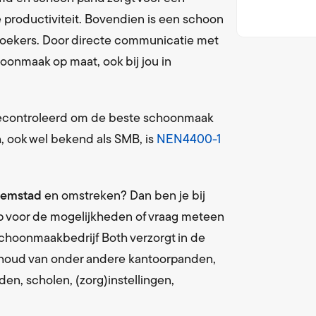
en bevoorrading sanitaire artikelen
De weg naar succes
 productiviteit. Bovendien is een schoon
loopmatten
MVO
ezoekers. Door directe communicatie met
en wisseling met vaste frequentie
Maatschappelijk Verantwoord O nderne
onmaak op maat, ook bij jou in
service
WKA
leding en linnengoed
Wet Keten Aansprakelijkheid & NEN4400
gecontroleerd om de beste schoonmaak
ervice
, ook wel bekend als SMB, is
NEN4400-1
ijdering met vaste frequentie
lemstad
en omstreken? Dan ben je bij
op voor de mogelijkheden of vraag meteen
Schoonmaakbedrijf Both verzorgt in de
houd van onder andere kantoorpanden,
en, scholen, (zorg)instellingen,