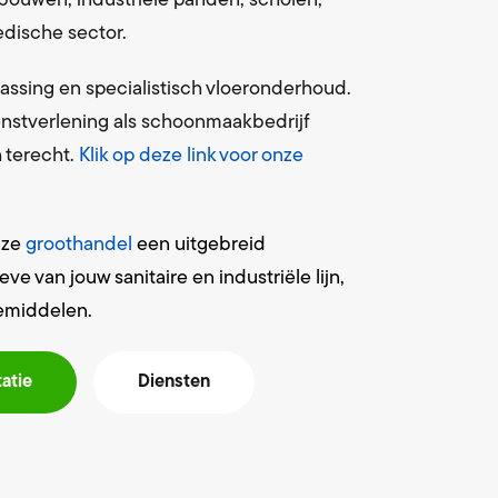
bouwen, industriële panden, scholen,
dische sector.
assing en specialistisch vloeronderhoud.
ienstverlening als schoonmaakbedrijf
 terecht.
Klik op deze link voor onze
onze
groothandel
een uitgebreid
 van jouw sanitaire en industriële lijn,
emiddelen.
tatie
Diensten