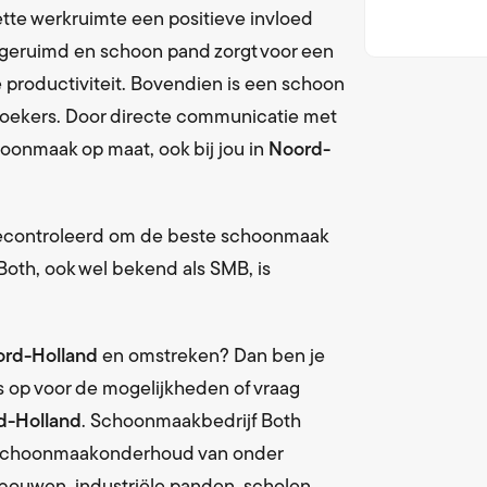
en bevoorrading sanitaire artikelen
De weg naar succes
ette werkruimte een positieve invloed
pgeruimd en schoon pand zorgt voor een
loopmatten
MVO
en wisseling met vaste frequentie
Maatschappelijk Verantwoord O nderne
 productiviteit. Bovendien is een schoon
ezoekers. Door directe communicatie met
service
WKA
onmaak op maat, ook bij jou in
Noord-
leding en linnengoed
Wet Keten Aansprakelijkheid & NEN4400
ervice
ijdering met vaste frequentie
gecontroleerd om de beste schoonmaak
oth, ook wel bekend als SMB, is
rd-Holland
en omstreken? Dan ben je
s op voor de mogelijkheden of vraag
d-Holland
. Schoonmaakbedrijf Both
s schoonmaakonderhoud van onder