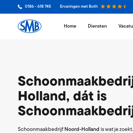
0186 - 618 745
Ervaringen met Both
Home
Diensten
Vacatu
Schoon
Niets wer
Glasbe
Jouw bedr
Schoonmaakbedrij
Vloero
Holland, dát is
Een vak 
Schoonmaakbedrij
Grooth
Leveranci
Hygiëne
Schoonmaakbedrijf
Noord-Holland
is wat je zoek