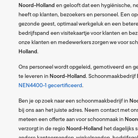
Levering 
Noord-Holland
en gelooft dat een hygiënische, n
heeft op klanten, bezoekers en personeel. Een o
Schoon
Levering 
gezonde geest, optimaal werkgeluk en een betere
bedrijfspand een visitekaartje voor klanten en b
Textiel
onze klanten en medewerkers zorgen we voor scho
Bedrijfsk
Holland
.
Milieus
Afvalverw
Ons personeel wordt opgeleid, gemotiveerd en 
te leveren in
Noord-Holland
. Schoonmaakbedrijf B
NEN4400-1 gecertificeerd
.
Ben je op zoek naar een schoonmaakbedrijf in
Noo
bij ons aan het juiste adres. Neem contact met on
meteen een offerte aan voor schoonmaak in
Noor
verzorgt in de regio
Noord-Holland
het dagelijk