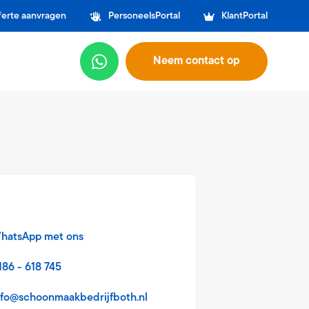
ferte aanvragen
PersoneelsPortal
KlantPortal
Neem contact op
hatsApp met ons
186 - 618 745
nfo@schoonmaakbedrijfboth.nl