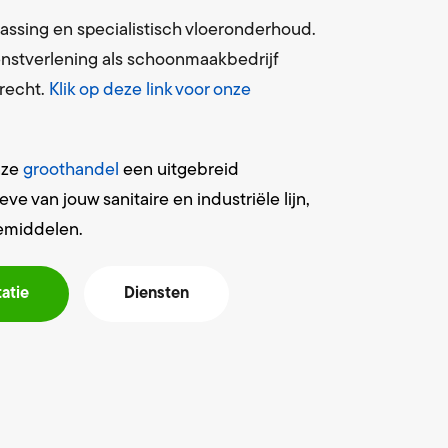
assing en specialistisch vloeronderhoud.
ienstverlening als schoonmaakbedrijf
erecht.
Klik op deze link voor onze
onze
groothandel
een uitgebreid
 van jouw sanitaire en industriële lijn,
emiddelen.
tatie
Diensten