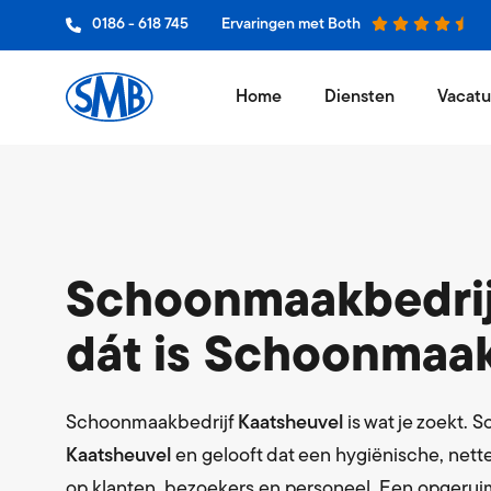
0186 - 618 745
Ervaringen met Both
Home
Diensten
Vacatu
Schoon
Niets wer
Glasbe
Jouw bedr
Schoonmaakbedrij
Vloero
dát is Schoonmaak
Een vak 
Grooth
Leveranci
Schoonmaakbedrijf
Kaatsheuvel
is wat je zoekt. 
Kaatsheuvel
en gelooft dat een hygiënische, nett
Hygiëne
op klanten, bezoekers en personeel. Een opgerui