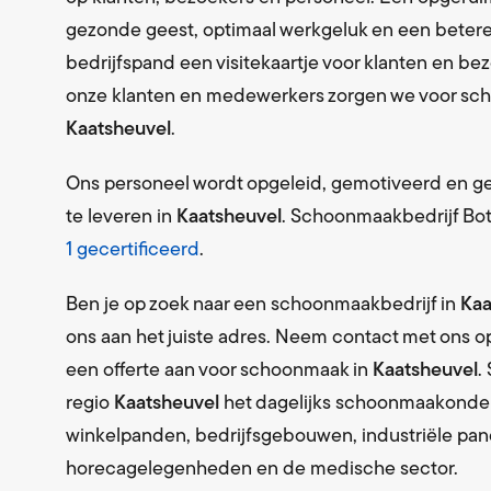
Levering 
gezonde geest, optimaal werkgeluk en een betere
Schoon
bedrijfspand een visitekaartje voor klanten en b
Levering 
onze klanten en medewerkers zorgen we voor scho
Kaatsheuvel
.
Textiel
Bedrijfsk
Ons personeel wordt opgeleid, gemotiveerd en 
Milieus
te leveren in
Kaatsheuvel
. Schoonmaakbedrijf Bot
Afvalverw
1 gecertificeerd
.
Ben je op zoek naar een schoonmaakbedrijf in
Kaa
ons aan het juiste adres. Neem contact met ons 
een offerte aan voor schoonmaak in
Kaatsheuvel
.
regio
Kaatsheuvel
het dagelijks schoonmaakonde
winkelpanden, bedrijfsgebouwen, industriële pand
horecagelegenheden en de medische sector.