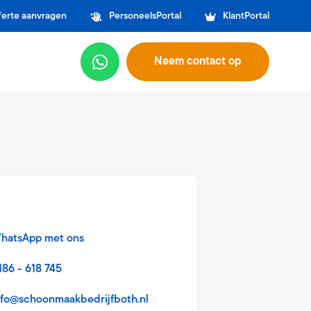
ferte aanvragen
PersoneelsPortal
KlantPortal
Neem contact op
hatsApp met ons
186 - 618 745
nfo@schoonmaakbedrijfboth.nl