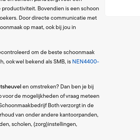
en bevoorrading sanitaire artikelen
De weg naar succes
 productiviteit. Bovendien is een schoon
loopmatten
MVO
ezoekers. Door directe communicatie met
en wisseling met vaste frequentie
Maatschappelijk Verantwoord O nderne
onmaak op maat, ook bij jou in
service
WKA
leding en linnengoed
Wet Keten Aansprakelijkheid & NEN4400
gecontroleerd om de beste schoonmaak
ervice
h, ook wel bekend als SMB, is
NEN4400-
ijdering met vaste frequentie
tsheuvel
en omstreken? Dan ben je bij
op voor de mogelijkheden of vraag meteen
 Schoonmaakbedrijf Both verzorgt in de
rhoud van onder andere kantoorpanden,
en, scholen, (zorg)instellingen,