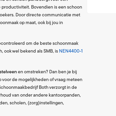
en bevoorrading sanitaire artikelen
De weg naar succes
 productiviteit. Bovendien is een schoon
loopmatten
MVO
ezoekers. Door directe communicatie met
en wisseling met vaste frequentie
Maatschappelijk Verantwoord O nderne
onmaak op maat, ook bij jou in
service
WKA
leding en linnengoed
Wet Keten Aansprakelijkheid & NEN4400
gecontroleerd om de beste schoonmaak
ervice
h, ook wel bekend als SMB, is
NEN4400-1
ijdering met vaste frequentie
telveen
en omstreken? Dan ben je bij
op voor de mogelijkheden of vraag meteen
 Schoonmaakbedrijf Both verzorgt in de
rhoud van onder andere kantoorpanden,
en, scholen, (zorg)instellingen,