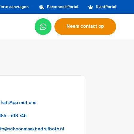
ferte aanvragen
PersoneelsPortal
KlantPortal
Neem contact op
hatsApp met ons
186 - 618 745
nfo@schoonmaakbedrijfboth.nl