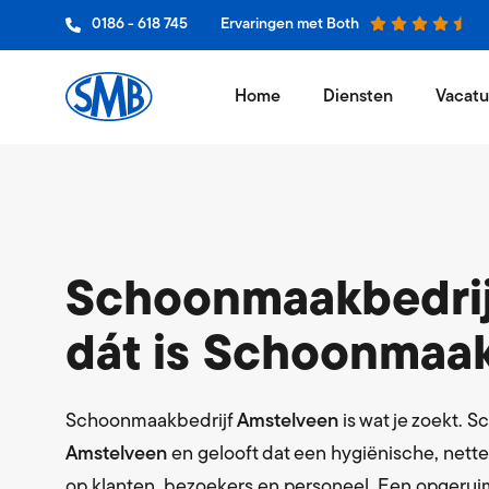
0186 - 618 745
Ervaringen met Both
Home
Diensten
Vacatu
Schoon
Niets wer
Glasbe
Jouw bedr
Schoonmaakbedrij
Vloero
dát is Schoonmaak
Een vak 
Grooth
Leveranci
Schoonmaakbedrijf
Amstelveen
is wat je zoekt. 
Amstelveen
en gelooft dat een hygiënische, nette
Hygiëne
op klanten, bezoekers en personeel. Een opgerui