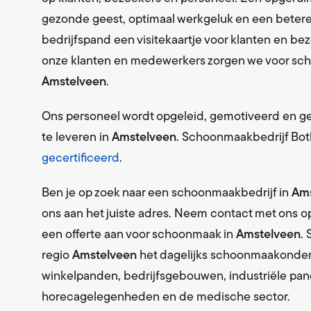
Levering 
gezonde geest, optimaal werkgeluk en een betere
Schoon
bedrijfspand een visitekaartje voor klanten en b
Levering 
onze klanten en medewerkers zorgen we voor scho
Amstelveen
.
Textiel
Bedrijfsk
Ons personeel wordt opgeleid, gemotiveerd en 
Milieus
te leveren in
Amstelveen
. Schoonmaakbedrijf Bot
Afvalverw
gecertificeerd
.
Ben je op zoek naar een schoonmaakbedrijf in
Ams
ons aan het juiste adres. Neem contact met ons 
een offerte aan voor schoonmaak in
Amstelveen
.
regio
Amstelveen
het dagelijks schoonmaakonde
winkelpanden, bedrijfsgebouwen, industriële pand
horecagelegenheden en de medische sector.