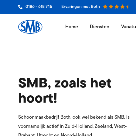
0186 - 618 745
Ervaringen met Both
Home
Diensten
Vacatu
Schoon
Niets wer
Glasbe
Jouw bedr
SMB, zoals het
Vloero
hoort!
Een vak 
Grooth
Leveranci
Schoonmaakbedrijf Both, ook wel bekend als SMB, is
voornamelijk actief in Zuid-Holland, Zeeland, West-
Hygiëne
Brabant, Utrecht en Noord-Holland.