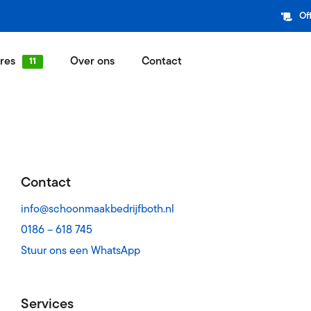
Of
res
Over ons
Contact
maak
Ons team
kt zo fijn als een schone werkplek
SMB Family
wassing
Referenties
ijfspand is een visitekaartje
Wat onze relaties zeggen over SMB
Contact
nderhoud
Werkgebied
info@schoonmaakbedrijfboth.nl
apart
Werkgebied SMB Both
0186 – 618 745
Stuur ons een WhatsApp
andel
Bezorgroutes
er voor sanitaire en industriële lijn
Vaste bezorgdagen in elke regio
service
Missie, Visie & Strategie
Services