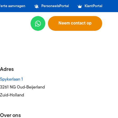
ferte aanvragen
PersoneelsPortal
KlantPortal
Neem contact op
Adres
Spykerlaan 1
3261 NG Oud-Beijerland
Zuid-Holland
Over ons