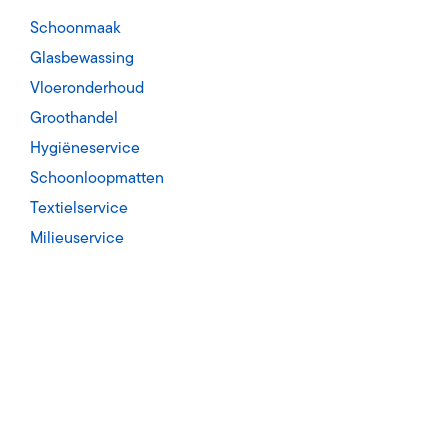
en bevoorrading sanitaire artikelen
De weg naar succes
Schoonmaak
loopmatten
MVO
Glasbewassing
en wisseling met vaste frequentie
Maatschappelijk Verantwoord O nderne
Vloeronderhoud
Groothandel
service
WKA
leding en linnengoed
Wet Keten Aansprakelijkheid & NEN4400
Hygiëneservice
Schoonloopmatten
ervice
Textielservice
ijdering met vaste frequentie
Milieuservice