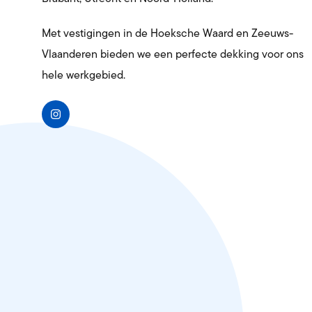
Levering 
Met vestigingen in de Hoeksche Waard en Zeeuws-
Schoon
Levering 
Vlaanderen bieden we een perfecte dekking voor ons
hele werkgebied.
Textiel
Bedrijfsk
Milieus
Afvalverw