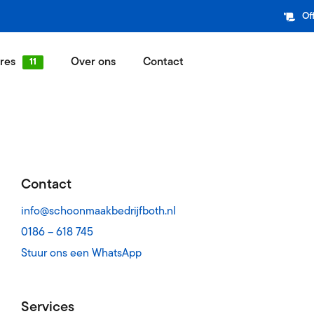
Of
res
Over ons
Contact
maak
Ons team
kt zo fijn als een schone werkplek
SMB Family
wassing
Referenties
ijfspand is een visitekaartje
Wat onze relaties zeggen over SMB
Contact
nderhoud
Werkgebied
info@schoonmaakbedrijfboth.nl
apart
Werkgebied SMB Both
0186 – 618 745
Stuur ons een WhatsApp
andel
Bezorgroutes
er voor sanitaire en industriële lijn
Vaste bezorgdagen in elke regio
service
Missie, Visie & Strategie
Services