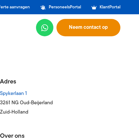
ferte aanvragen
PersoneelsPortal
KlantPortal
Neem contact op
Adres
Spykerlaan 1
3261 NG Oud-Beijerland
Zuid-Holland
Over ons