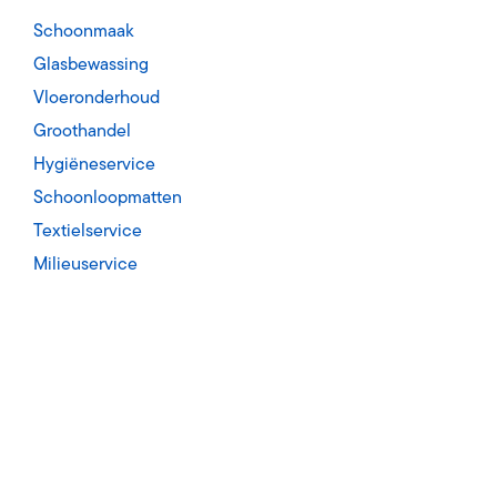
en bevoorrading sanitaire artikelen
De weg naar succes
Schoonmaak
loopmatten
MVO
Glasbewassing
en wisseling met vaste frequentie
Maatschappelijk Verantwoord O nderne
Vloeronderhoud
Groothandel
service
WKA
leding en linnengoed
Wet Keten Aansprakelijkheid & NEN4400
Hygiëneservice
Schoonloopmatten
ervice
Textielservice
ijdering met vaste frequentie
Milieuservice