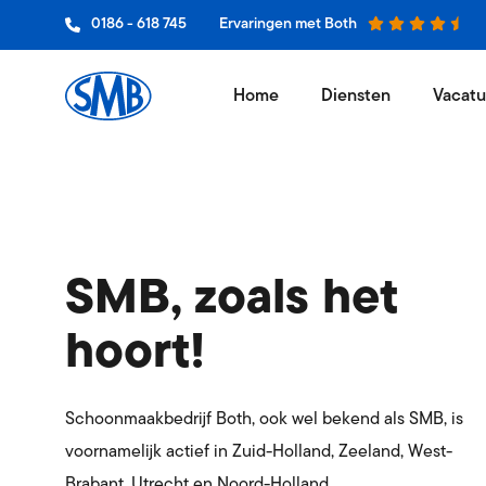
0186 - 618 745
Ervaringen met Both
Home
Diensten
Vacatu
Schoon
Niets wer
Glasbe
Jouw bedr
SMB, zoals het
Vloero
hoort!
Een vak 
Grooth
Leveranci
Schoonmaakbedrijf Both, ook wel bekend als SMB, is
voornamelijk actief in Zuid-Holland, Zeeland, West-
Hygiëne
Brabant, Utrecht en Noord-Holland.