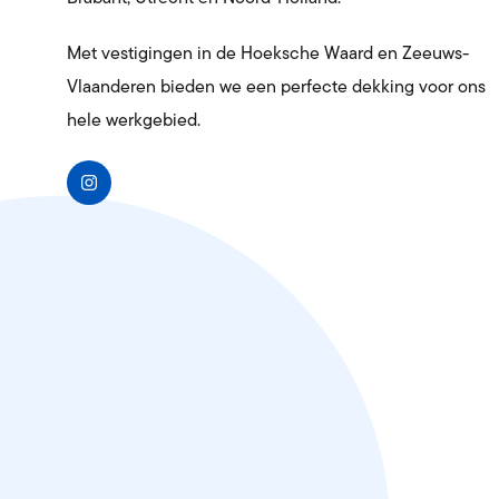
Levering 
Met vestigingen in de Hoeksche Waard en Zeeuws-
Schoon
Levering 
Vlaanderen bieden we een perfecte dekking voor ons
hele werkgebied.
Textiel
Bedrijfsk
Milieus
Afvalverw